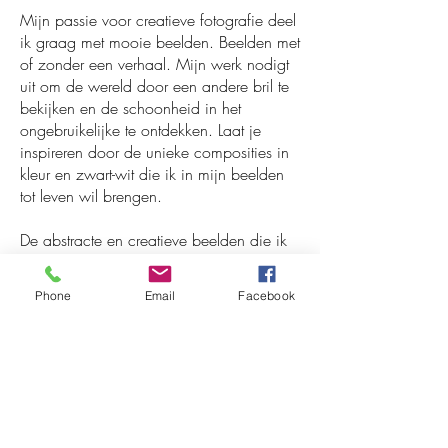
Mijn passie voor creatieve fotografie deel
ik graag met mooie beelden. Beelden met
of zonder een verhaal. Mijn werk nodigt
uit om de wereld door een andere bril te
bekijken en de schoonheid in het
ongebruikelijke te ontdekken. Laat je
inspireren door de unieke composities in
kleur en zwart-wit die ik in mijn beelden
tot leven wil brengen.
De abstracte en creatieve beelden die ik
maak laten soms een wereld zien van
enige onherkenbaarheid, van
Phone
Email
Facebook
vervreemding.
Als fotograaf abstraheer ik het beeld soms
tot een niveau van kunstzinnigheid.
Deze beelden roepen bij de kijker wellicht
vragen op, doet de kijker doen dwalen
en fantaseren. Er is focus, een verhaal,
context of en er is een fascinerende