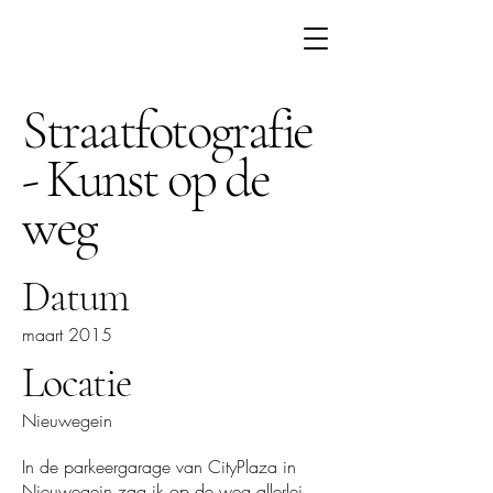
Straatfotografie
- Kunst op de
weg
Datum
maart 2015
Locatie
Nieuwegein
In de parkeergarage van CityPlaza in
Nieuwegein zag ik op de weg allerlei